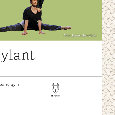
Foto: Iannes Bruylant
ylant
s: 17:45 h