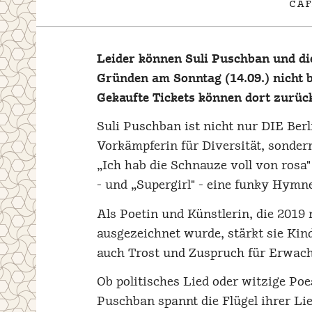
caf
Leider können Suli Puschban und die
Gründen am Sonntag (14.09.) nicht be
Gekaufte Tickets können dort zurüc
Suli Puschban ist nicht nur DIE Ber
Vorkämpferin für Diversität, sondern
„Ich hab die Schnauze voll von rosa"
- und „Supergirl" - eine funky Hymn
Als Poetin und Künstlerin, die 201
ausgezeichnet wurde, stärkt sie Ki
auch Trost und Zuspruch für Erwach
Ob politisches Lied oder witzige Poes
Puschban spannt die Flügel ihrer Lied