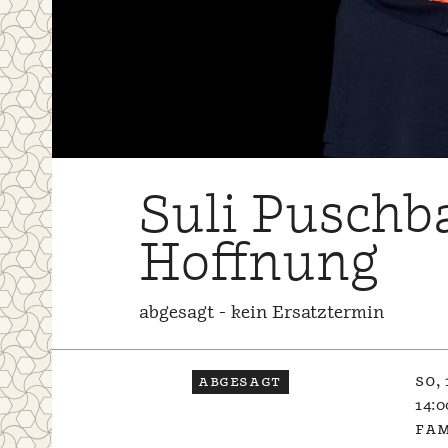
Suli Puschba
Hoffnung
abgesagt - kein Ersatztermin
abgesagt
so, 
14:0
fam