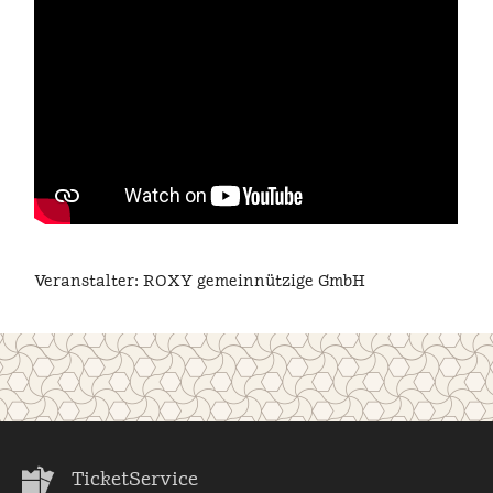
Veranstalter: ROXY gemeinnützige GmbH
TicketService