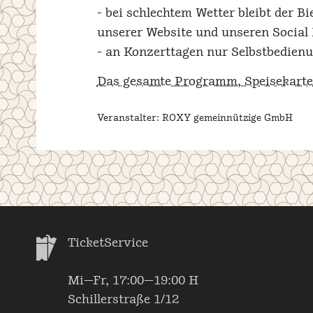
- bei schlechtem Wetter bleibt der B
unserer Website und unseren Social
- an Konzerttagen nur Selbstbedien
Das gesamte Programm, Speisekarte 
Veranstalter: ROXY gemeinnützige GmbH
TicketService
Mi—Fr, 17:00—19:00 H
Schillerstraße 1/12