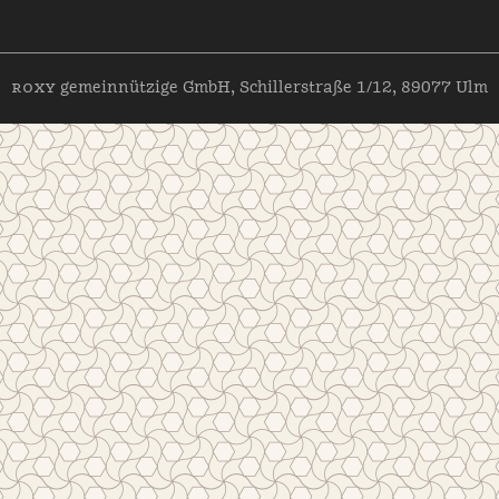
roxy
gemeinnützige GmbH, Schillerstraße 1/12, 89077 Ulm