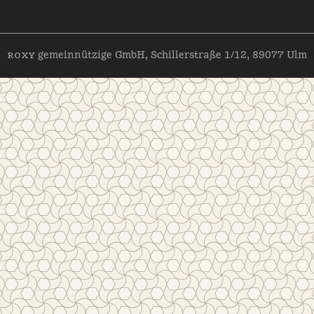
roxy
gemeinnützige GmbH, Schillerstraße 1/12, 89077 Ulm