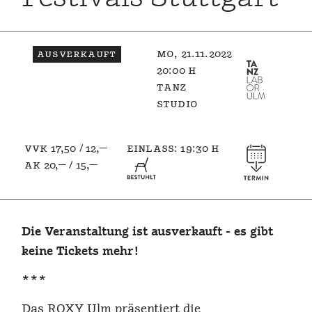
ausverkauft
mo, 21.11.2022
20:00 h
tanz
studio
vvk 17,50 / 12,—
einlass: 19:30 h
ak 20,— / 15,—
Die Veranstaltung ist ausverkauft - es gibt
keine Tickets mehr!
***
Das ROXY Ulm präsentiert die