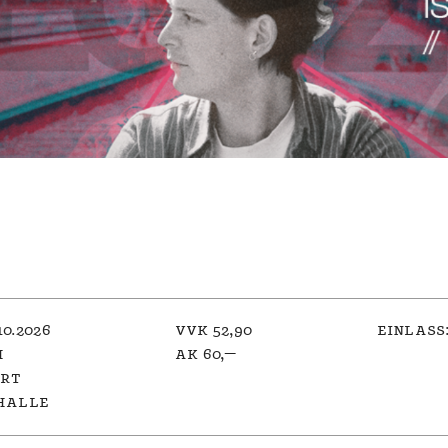
10.2026
vvk 52,90
einlass:
h
ak 60,—
ert
halle