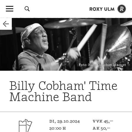
Foto: Hans-Joachim Maquet
Billy Cobham' Time
Machine Band
di, 29.10.2024
vvk 45,—
20:00 h
ak 50,—