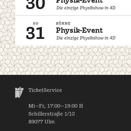
30
Physik-Event
Die einzige Physikshow in 4D
so
bühne
31
Physik-Event
Die einzige Physikshow in 4D
TicketService
Mi—Fr, 17:00—19:00 H
Schillerstraße 1/12
89077 Ulm