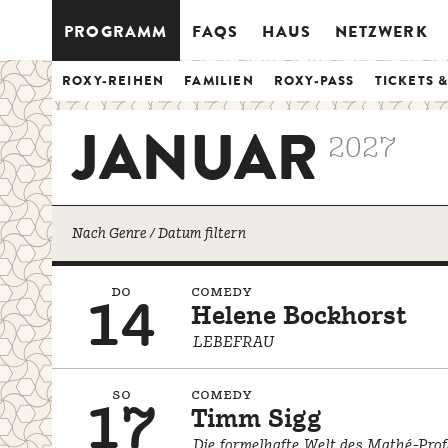
PROGRAMM
FAQS
HAUS
NETZWERK
ROXY-REIHEN
FAMILIEN
ROXY-PASS
TICKETS 
JANUAR
2027
Nach Genre / Datum filtern
do
comedy
14
Helene Bockhorst
LEBEFRAU
so
comedy
17
Timm Sigg
Die formelhafte Welt des Mathé-Prof