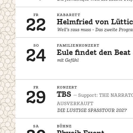
fr
kabarett
22
Helmfried von Lütti
Weil’s raus muss - Das zweite Progr
so
familienkonzert
24
Eule findet den Beat
mit Gefühl
fr
konzert
29
TBS
— Support: THE NARRATO
AUSVERKAUFT
DIE LUSTIGE SPASSTOUR 2027
sa
bühne