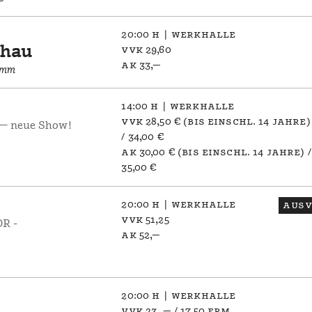
20:00 h | werkhalle
chau
vvk 29,60
ak 33,—
amm
14:00 h | werkhalle
vvk 28,50 € (bis einschl. 14 jahre)
— neue Show!
/ 34,00 €
ak 30,00 € (bis einschl. 14 jahre) /
35,00 €
20:00 h | werkhalle
ausv
vvk 51,25
R -
ak 52,—
20:00 h | werkhalle
vvk 23, — / 17,50 erm.